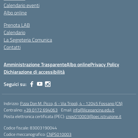
Calendario eventi
Albo online
Prenota LAB
Calendario
La Segreteria Comunica
Contatti
Amministrazione Trasparente
Albo online
Privacy Policy
Dichiarazione di accessibilità
Seguici su:
Indirizzo:
P.zza Don M. Picco, 6 - Via Tripoli, 4 - 12045 Fossano (CN)
Centralino:
+39 0172 694063
Email:
info@liceoancina.edu.it
Posta elettronica certificata (PEC):
cnps010003@pec.istruzione.it
Codice fiscale: 83003190044
Codice meccanografico:
CNPS010003