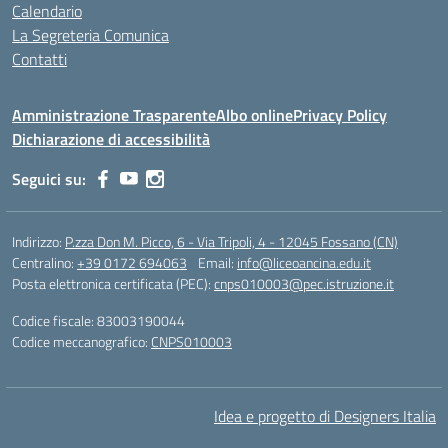
Calendario
La Segreteria Comunica
Contatti
Amministrazione Trasparente
Albo online
Privacy Policy
Dichiarazione di accessibilità
Seguici su:
Indirizzo:
P.zza Don M. Picco, 6 - Via Tripoli, 4 - 12045 Fossano (CN)
Centralino:
+39 0172 694063
Email:
info@liceoancina.edu.it
Posta elettronica certificata (PEC):
cnps010003@pec.istruzione.it
Codice fiscale: 83003190044
Codice meccanografico:
CNPS010003
Idea e progetto di Designers Italia