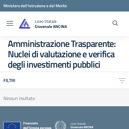
Vai ai contenuti
Vai al menu di navigazione
Vai al footer
Ministero dell'Istruzione e del Merito
Liceo Statale
Giovenale ANCINA
— Visita la pagina iniziale della scuola
Amministrazione Trasparente:
Nuclei di valutazione e verifica
degli investimenti pubblici
FILTRI
Nessun risultato
Liceo Statale
Giovenale ANCINA