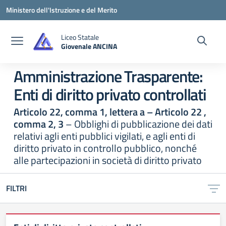
Vai ai contenuti
Vai al menu di navigazione
Vai al footer
Ministero dell'Istruzione e del Merito
Liceo Statale
Giovenale ANCINA
— Visita la pagina iniziale della scuola
Amministrazione Trasparente:
Enti di diritto privato controllati
Articolo 22, comma 1, lettera a – Articolo 22 ,
comma 2, 3
– Obblighi di pubblicazione dei dati
relativi agli enti pubblici vigilati, e agli enti di
diritto privato in controllo pubblico, nonché
alle partecipazioni in società di diritto privato
FILTRI