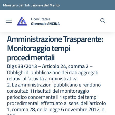
Vai ai contenuti
Vai al menu di navigazione
Vai al footer
Ministero dell'Istruzione e del Merito
Liceo Statale
Giovenale ANCINA
— Visita la pagina iniziale della scuola
Amministrazione Trasparente:
Monitoraggio tempi
procedimentali
Dlgs 33/2013 – Articolo 24, comma 2
–
Obblighi di pubblicazione dei dati aggregati
relativi all’attività amministrativa
2. Le amministrazioni pubblicano e rendono
consultabili i risultati del monitoraggio
periodico concernente il rispetto dei tempi
procedimentali effettuato ai sensi dell’articolo
1, comma 28, della legge 6 novembre 2012, n.