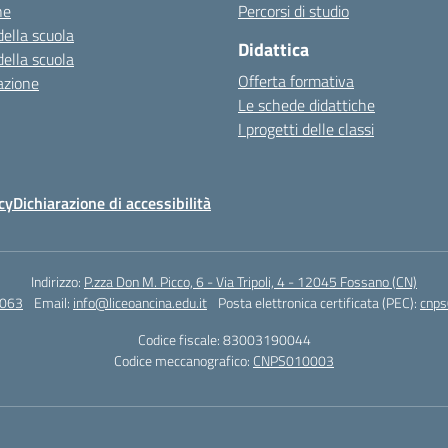
ne
Percorsi di studio
della scuola
Didattica
della scuola
Offerta formativa
azione
Le schede didattiche
I progetti delle classi
cy
Dichiarazione di accessibilità
Indirizzo:
P.zza Don M. Picco, 6 - Via Tripoli, 4 - 12045 Fossano (CN)
4063
Email:
info@liceoancina.edu.it
Posta elettronica certificata (PEC):
cnps
Codice fiscale: 83003190044
Codice meccanografico:
CNPS010003