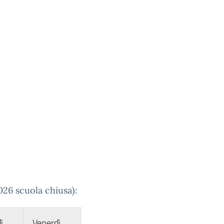
026 scuola chiusa):
ì
Venerdì