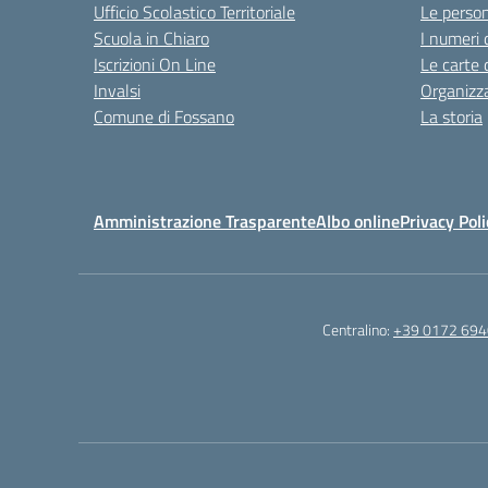
Ufficio Scolastico Territoriale
Le perso
Scuola in Chiaro
I numeri 
Iscrizioni On Line
Le carte 
Invalsi
Organizz
Comune di Fossano
La storia
Amministrazione Trasparente
Albo online
Privacy Poli
Centralino:
+39 0172 69