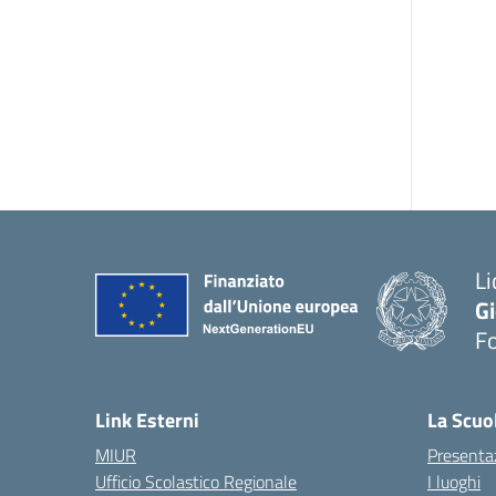
Li
G
F
— 
Link Esterni
La Scuo
MIUR
Presenta
Ufficio Scolastico Regionale
I luoghi