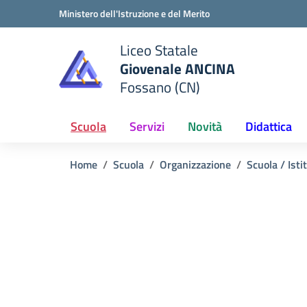
Vai ai contenuti
Vai al menu di navigazione
Vai al footer
Ministero dell'Istruzione e del Merito
Liceo Statale
Giovenale ANCINA
e della scuola
Fossano (CN)
— Visita la pagina iniziale del
Scuola
Servizi
Novità
Didattica
Home
Scuola
Organizzazione
Scuola / Isti