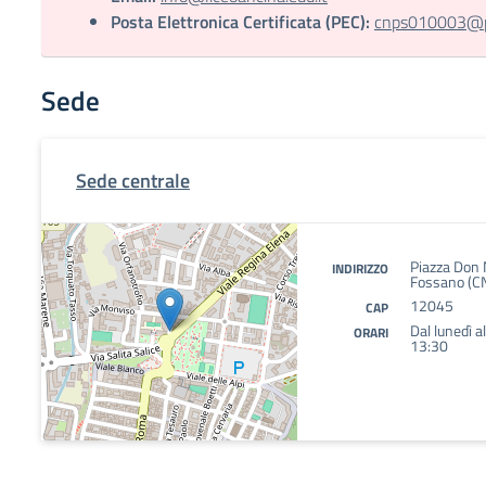
Posta Elettronica Certificata (PEC):
cnps010003@pec
Sede
Sede centrale
Piazza Don M.
INDIRIZZO
Fossano (C
12045
CAP
Dal lunedì a
ORARI
13:30