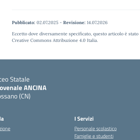
Pubblicato:
02.07.2025
-
Revisione:
14.07.2026
Eccetto dove diversamente specificato, questo articolo è stato 
Creative Commons Attribuzione 4.0 Italia.
ceo Statale
iovenale ANCINA
ossano (CN)
Visita la pagina iniziale della scuola
la
I Servizi
zione
Personale scolastico
Famiglie e studenti