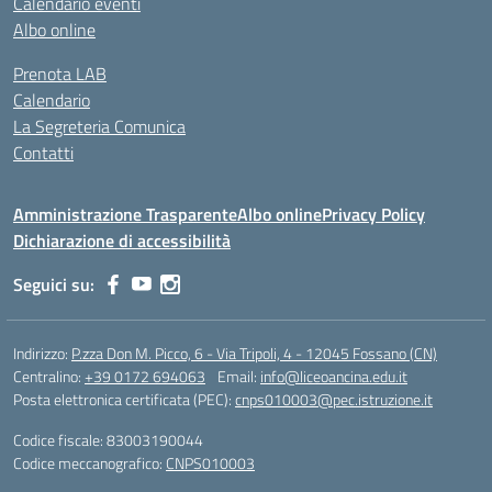
Calendario eventi
Albo online
Prenota LAB
Calendario
La Segreteria Comunica
Contatti
Amministrazione Trasparente
Albo online
Privacy Policy
Dichiarazione di accessibilità
Seguici su:
Indirizzo:
P.zza Don M. Picco, 6 - Via Tripoli, 4 - 12045 Fossano (CN)
Centralino:
+39 0172 694063
Email:
info@liceoancina.edu.it
Posta elettronica certificata (PEC):
cnps010003@pec.istruzione.it
Codice fiscale: 83003190044
Codice meccanografico:
CNPS010003