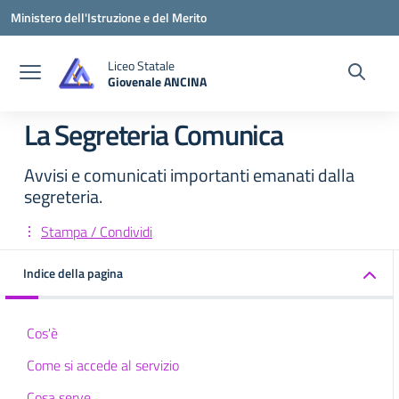
Vai ai contenuti
Vai al menu di navigazione
Vai al footer
Ministero dell'Istruzione e del Merito
Liceo Statale
Giovenale ANCINA
— Visita la pagina iniziale della scuola
La Segreteria Comunica
Avvisi e comunicati importanti emanati dalla
segreteria.
Stampa / Condividi
Indice della pagina
Cos'è
Come si accede al servizio
Cosa serve