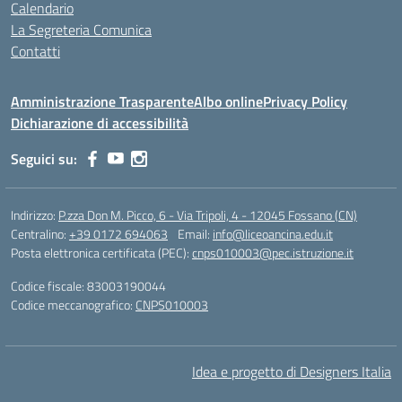
Calendario
La Segreteria Comunica
Contatti
Amministrazione Trasparente
Albo online
Privacy Policy
Dichiarazione di accessibilità
Seguici su:
Indirizzo:
P.zza Don M. Picco, 6 - Via Tripoli, 4 - 12045 Fossano (CN)
Centralino:
+39 0172 694063
Email:
info@liceoancina.edu.it
Posta elettronica certificata (PEC):
cnps010003@pec.istruzione.it
Codice fiscale: 83003190044
Codice meccanografico:
CNPS010003
Idea e progetto di Designers Italia