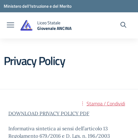
Vai ai contenuti
Vai al menu di navigazione
Vai al footer
Ministero dell'Istruzione e del Merito
Liceo Statale
Giovenale ANCINA
— Visita la pagina iniziale della scuola
Privacy Policy
Stampa / Condividi
DOWNLOAD PRIVACY POLICY PDF
Informativa sintetica ai sensi dell’articolo 13
Regolamento 679/2016 e D. Lgs. n. 196/2003