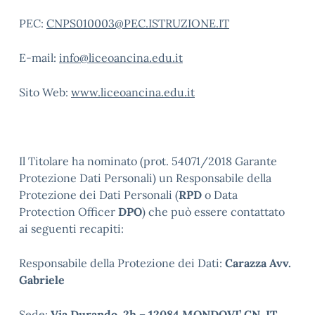
PEC:
CNPS010003@PEC.ISTRUZIONE.IT
E-mail:
info@liceoancina.edu.it
Sito Web:
www.liceoancina.edu.it
Il Titolare ha nominato (prot. 54071/2018 Garante
Protezione Dati Personali) un Responsabile della
Protezione dei Dati Personali (
RPD
o Data
Protection Officer
DPO
) che può essere contattato
ai seguenti recapiti:
Responsabile della Protezione dei Dati:
Carazza Avv.
Gabriele
Sede:
Via Durando, 2h – 12084 MONDOVI’ CN, IT