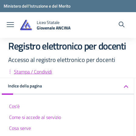
Vai ai contenuti
Vai al menu di navigazione
Vai al footer
Ministero dell'Istruzione e del Merito
Liceo Statale
Giovenale ANCINA
— Visita la pagina iniziale della scuola
Registro elettronico per docenti
Accesso al registro elettronico per docenti
Stampa / Condividi
Indice della pagina
Cos'è
Come si accede al servizio
Cosa serve