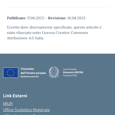
Pubblicato:
17.06.2025
-
Revisione:
01.08.2025
Eccetto dove diversamente specificato, questo articolo è
stato rilasciato sotto Licenza Creative Commons
Attribuzione 4.0 Italia.
Liceo Statale
Giovenale ANCINA
Fossano (CN)
— Visita la pagina iniziale della scuola
Link Esterni
MIUR
Ufficio Scolastico Regionale