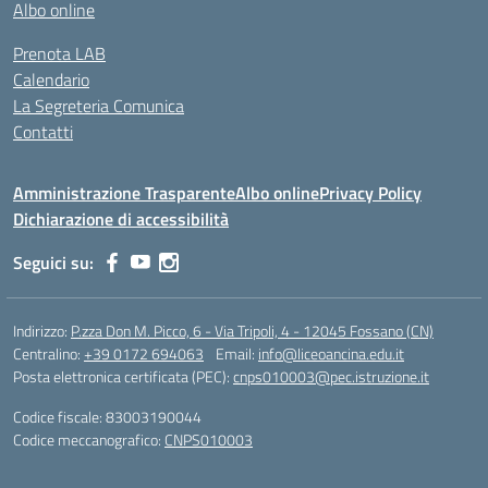
Albo online
Prenota LAB
Calendario
La Segreteria Comunica
Contatti
Amministrazione Trasparente
Albo online
Privacy Policy
Dichiarazione di accessibilità
Seguici su:
Indirizzo:
P.zza Don M. Picco, 6 - Via Tripoli, 4 - 12045 Fossano (CN)
Centralino:
+39 0172 694063
Email:
info@liceoancina.edu.it
Posta elettronica certificata (PEC):
cnps010003@pec.istruzione.it
Codice fiscale: 83003190044
Codice meccanografico:
CNPS010003