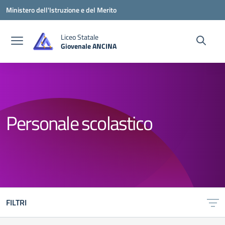
Vai ai contenuti
Vai al menu di navigazione
Vai al footer
Ministero dell'Istruzione e del Merito
Liceo Statale
Giovenale ANCINA
— Visita la pagina iniziale della scuola
Personale scolastico
FILTRI