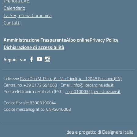
Prenota LAB
Calendario
La Segreteria Comunica
Contatti
Amministrazione Trasparente
Albo online
Privacy Policy
Dichiarazione di accessibilità
Seguici su:
Indirizzo:
P.zza Don M. Picco, 6 - Via Tripoli, 4 - 12045 Fossano (CN)
Centralino:
+39 0172 694063
Email:
info@liceoancina.edu.it
Posta elettronica certificata (PEC):
cnps010003@pec.istruzione.it
Codice fiscale: 83003190044
Codice meccanografico:
CNPS010003
Idea e progetto di Designers Italia