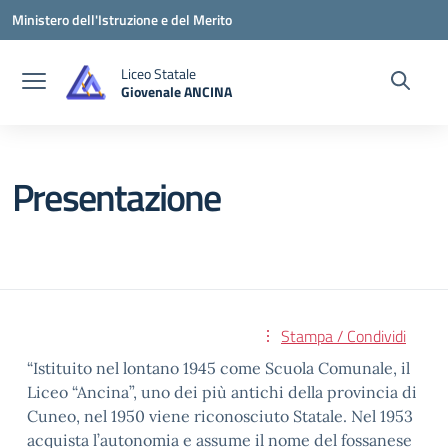
Vai ai contenuti
Vai al menu di navigazione
Vai al footer
Ministero dell'Istruzione e del Merito
Liceo Statale
Giovenale ANCINA
— Visita la pagina iniziale della scuola
Presentazione
Stampa / Condividi
“Istituito nel lontano 1945 come Scuola Comunale, il
Liceo “Ancina”, uno dei più antichi della provincia di
Cuneo, nel 1950 viene riconosciuto Statale. Nel 1953
acquista l’autonomia e assume il nome del fossanese