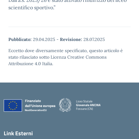
Dall’a.s. 2025/26 è stato attivato l’indirizzo del liceo
scientifico sportivo.”
Pubblicato:
29.04.2025
-
Revisione:
28.07.2025
Eccetto dove diversamente specificato, questo articolo è
stato rilasciato sotto Licenza Creative Commons
Attribuzione 4.0 Italia.
Liceo Statale
Giovenale ANCINA
Fossano (CN)
— Visita la pagina iniziale della scuola
Link Esterni