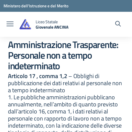
Vai ai contenuti
Vai al menu di navigazione
Vai al footer
Ministero dell'Istruzione e del Merito
Liceo Statale
Giovenale ANCINA
— Visita la pagina iniziale della scuola
Amministrazione Trasparente:
Personale non a tempo
indeterminato
Articolo 17 , comma 1,2
– Obblighi di
pubblicazione dei dati relativi al personale non
a tempo indeterminato
1. Le pubbliche amministrazioni pubblicano
annualmente, nell’ambito di quanto previsto
dall’articolo 16, comma 1, i dati relativi al
personale con rapporto di lavoro non a tempo
indeterminato, con la indicazione delle diverse