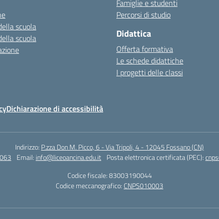
Famiglie e studenti
ne
Percorsi di studio
della scuola
Didattica
della scuola
Offerta formativa
azione
Le schede didattiche
I progetti delle classi
cy
Dichiarazione di accessibilità
Indirizzo:
P.zza Don M. Picco, 6 - Via Tripoli, 4 - 12045 Fossano (CN)
4063
Email:
info@liceoancina.edu.it
Posta elettronica certificata (PEC):
cnps
Codice fiscale: 83003190044
Codice meccanografico:
CNPS010003