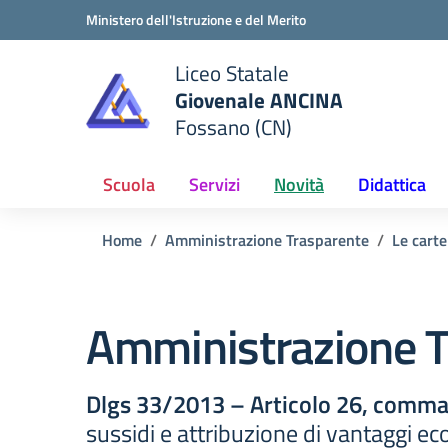
Vai ai contenuti
Vai al menu di navigazione
Vai al footer
Ministero dell'Istruzione e del Merito
Liceo Statale
Giovenale ANCINA
e della scuola
Fossano (CN)
— Visita la pagina iniziale del
Scuola
Servizi
Novità
Didattica
Home
Amministrazione Trasparente
Le carte
Amministrazione T
Dlgs 33/2013 – Articolo 26, comma
sussidi e attribuzione di vantaggi eco