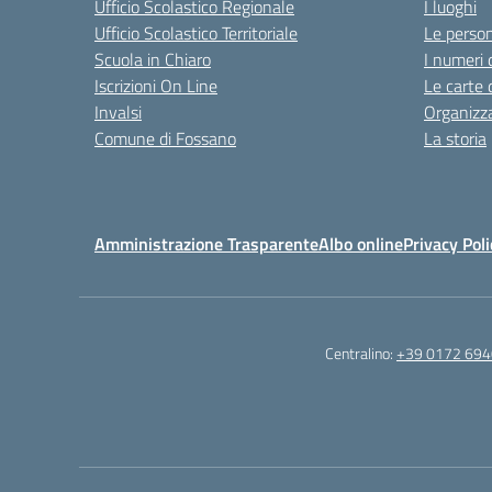
Ufficio Scolastico Regionale
I luoghi
Ufficio Scolastico Territoriale
Le perso
Scuola in Chiaro
I numeri 
Iscrizioni On Line
Le carte 
Invalsi
Organizz
Comune di Fossano
La storia
Amministrazione Trasparente
Albo online
Privacy Poli
Centralino:
+39 0172 69