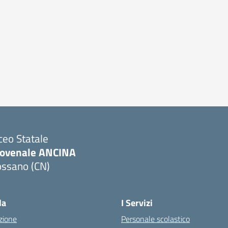
ceo Statale
iovenale ANCINA
ossano (CN)
Visita la pagina iniziale della scuola
la
I Servizi
zione
Personale scolastico