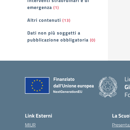
Interventi straordinari e di
emergenza
(1)
Altri contenuti
(13)
Dati non più soggetti a
pubblicazione obbligatoria
(0)
Li
G
F
— 
Link Esterni
La Scuo
MIUR
Presenta