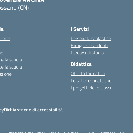
ossano (CN)
Visita la pagina iniziale della scuola
la
I Servizi
zione
Personale scolastico
Famiglie e studenti
ne
Percorsi di studio
della scuola
Didattica
della scuola
Offerta formativa
azione
Le schede didattiche
I progetti delle classi
cy
Dichiarazione di accessibilità
Indirizzo:
P.zza Don M. Picco, 6 - Via Tripoli, 4 - 12045 Fossano (CN)