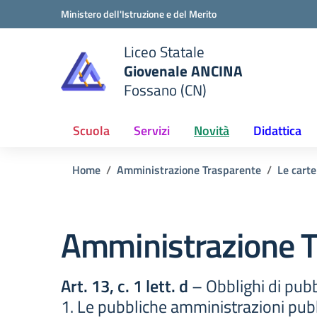
Vai ai contenuti
Vai al menu di navigazione
Vai al footer
Ministero dell'Istruzione e del Merito
Liceo Statale
Giovenale ANCINA
e della scuola
Fossano (CN)
— Visita la pagina iniziale del
Scuola
Servizi
Novità
Didattica
Home
Amministrazione Trasparente
Le carte
Amministrazione T
Art. 13, c. 1 lett. d
– Obblighi di pubb
1. Le pubbliche amministrazioni pubb