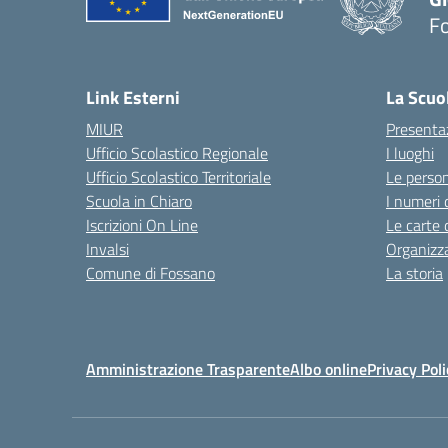
F
— 
Link Esterni
La Scuo
MIUR
Presenta
Ufficio Scolastico Regionale
I luoghi
Ufficio Scolastico Territoriale
Le perso
Scuola in Chiaro
I numeri 
Iscrizioni On Line
Le carte 
Invalsi
Organizz
Comune di Fossano
La storia
Amministrazione Trasparente
Albo online
Privacy Poli