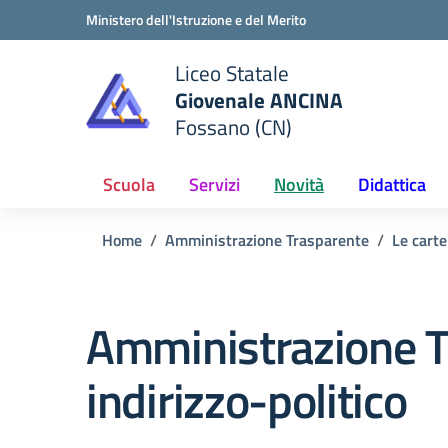
Vai ai contenuti
Vai al menu di navigazione
Vai al footer
Ministero dell'Istruzione e del Merito
Liceo Statale
Giovenale ANCINA
e della scuola
Fossano (CN)
— Visita la pagina iniziale del
Scuola
Servizi
Novità
Didattica
Home
Amministrazione Trasparente
Le carte
Amministrazione T
indirizzo-politico