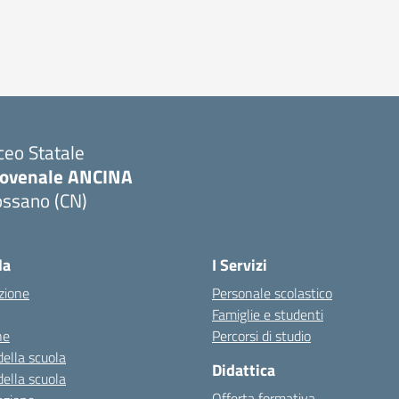
ceo Statale
iovenale ANCINA
ossano (CN)
Visita la pagina iniziale della scuola
la
I Servizi
zione
Personale scolastico
Famiglie e studenti
ne
Percorsi di studio
della scuola
Didattica
della scuola
Offerta formativa