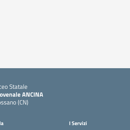
ceo Statale
iovenale ANCINA
ossano (CN)
Visita la pagina iniziale della scuola
la
I Servizi