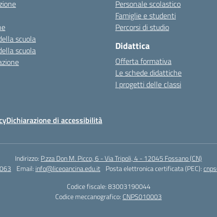
zione
Personale scolastico
Famiglie e studenti
ne
Percorsi di studio
della scuola
Didattica
della scuola
Offerta formativa
azione
Le schede didattiche
I progetti delle classi
cy
Dichiarazione di accessibilità
Indirizzo:
P.zza Don M. Picco, 6 - Via Tripoli, 4 - 12045 Fossano (CN)
4063
Email:
info@liceoancina.edu.it
Posta elettronica certificata (PEC):
cnps
Codice fiscale: 83003190044
Codice meccanografico:
CNPS010003