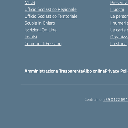
MIUR
Presenta
Ufficio Scolastico Regionale
I luoghi
Ufficio Scolastico Territoriale
Le perso
Scuola in Chiaro
I numeri 
Iscrizioni On Line
Le carte 
Invalsi
Organizz
Comune di Fossano
La storia
Amministrazione Trasparente
Albo online
Privacy Poli
Centralino:
+39 0172 69