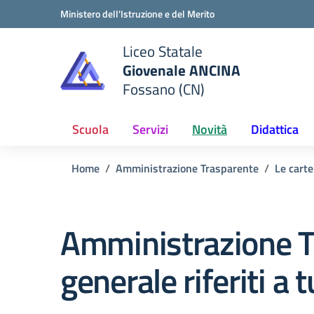
Vai ai contenuti
Vai al menu di navigazione
Vai al footer
Ministero dell'Istruzione e del Merito
Liceo Statale
Giovenale ANCINA
e della scuola
Fossano (CN)
— Visita la pagina iniziale del
Scuola
Servizi
Novità
Didattica
Home
Amministrazione Trasparente
Le carte
Amministrazione T
generale riferiti a 