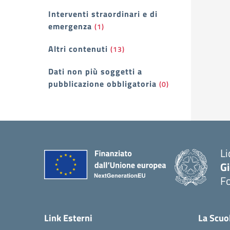
Interventi straordinari e di
emergenza
(1)
Altri contenuti
(13)
Dati non più soggetti a
pubblicazione obbligatoria
(0)
Li
G
F
— 
Link Esterni
La Scuo