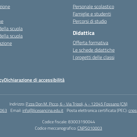
zione
Personale scolastico
Famiglie e studenti
ne
Percorsi di studio
della scuola
Didattica
della scuola
Offerta formativa
azione
Le schede didattiche
I progetti delle classi
cy
Dichiarazione di accessibilità
Indirizzo:
P.zza Don M. Picco, 6 - Via Tripoli, 4 - 12045 Fossano (CN)
4063
Email:
info@liceoancina.edu.it
Posta elettronica certificata (PEC):
cnps
Codice fiscale: 83003190044
Codice meccanografico:
CNPS010003