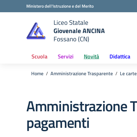
Vai ai contenuti
Vai al menu di navigazione
Vai al footer
Ministero dell'Istruzione e del Merito
Liceo Statale
Giovenale ANCINA
e della scuola
Fossano (CN)
— Visita la pagina iniziale del
Scuola
Servizi
Novità
Didattica
Home
Amministrazione Trasparente
Le carte
Amministrazione T
pagamenti