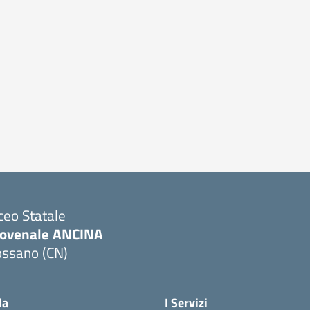
ceo Statale
iovenale ANCINA
ossano (CN)
Visita la pagina iniziale della scuola
la
I Servizi