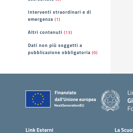
Interventi straordinari e di
emergenza
(1)
Altri contenuti
(13)
Dati non più soggetti a
pubblicazione obbligatoria
(0)
Li
G
F
— 
Link Esterni
La Scuo