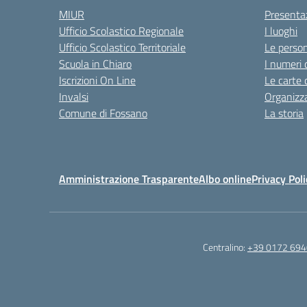
MIUR
Presenta
Ufficio Scolastico Regionale
I luoghi
Ufficio Scolastico Territoriale
Le perso
Scuola in Chiaro
I numeri 
Iscrizioni On Line
Le carte 
Invalsi
Organizz
Comune di Fossano
La storia
Amministrazione Trasparente
Albo online
Privacy Poli
Centralino:
+39 0172 69