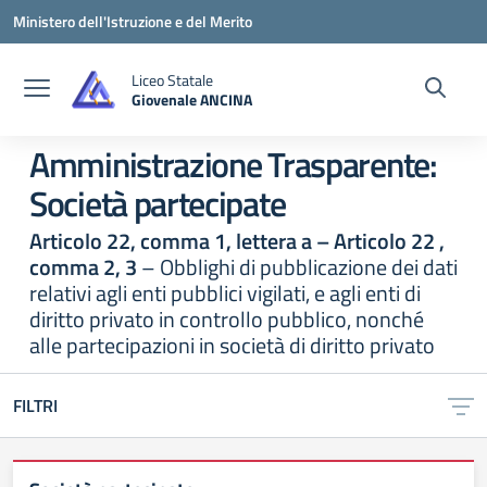
Vai ai contenuti
Vai al menu di navigazione
Vai al footer
Ministero dell'Istruzione e del Merito
Liceo Statale
Giovenale ANCINA
— Visita la pagina iniziale della scuola
Amministrazione Trasparente:
Società partecipate
Articolo 22, comma 1, lettera a – Articolo 22 ,
comma 2, 3
– Obblighi di pubblicazione dei dati
relativi agli enti pubblici vigilati, e agli enti di
diritto privato in controllo pubblico, nonché
alle partecipazioni in società di diritto privato
FILTRI