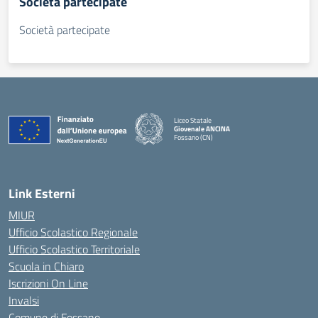
Società partecipate
Società partecipate
Liceo Statale
Giovenale ANCINA
Fossano (CN)
— Visita la pagina iniziale della scuola
Link Esterni
MIUR
Ufficio Scolastico Regionale
Ufficio Scolastico Territoriale
Scuola in Chiaro
Iscrizioni On Line
Invalsi
Comune di Fossano