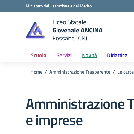
Vai ai contenuti
Vai al menu di navigazione
Vai al footer
Ministero dell'Istruzione e del Merito
Liceo Statale
Giovenale ANCINA
e della scuola
Fossano (CN)
— Visita la pagina iniziale del
Scuola
Servizi
Novità
Didattica
Home
Amministrazione Trasparente
Le carte
Amministrazione T
e imprese