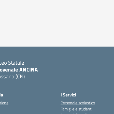
ceo Statale
iovenale ANCINA
ossano (CN)
Visita la pagina iniziale della scuola
la
I Servizi
zione
Personale scolastico
Famiglie e studenti