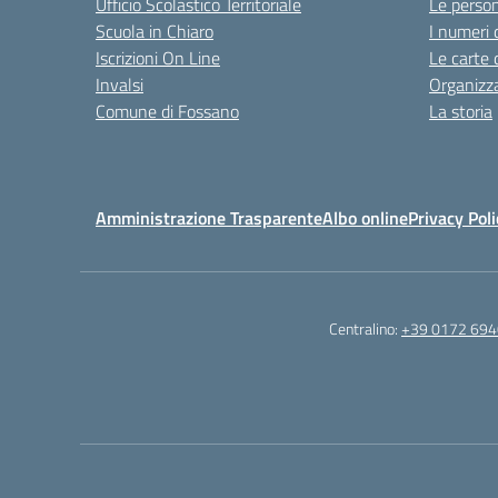
Ufficio Scolastico Territoriale
Le perso
Scuola in Chiaro
I numeri 
Iscrizioni On Line
Le carte 
Invalsi
Organizz
Comune di Fossano
La storia
Amministrazione Trasparente
Albo online
Privacy Poli
Centralino:
+39 0172 69