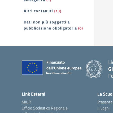
Altri contenuti
(13)
Dati non più soggetti a
pubblicazione obbligatoria
(0)
Li
G
F
— 
Link Esterni
La Scuo
MIUR
Presenta
Ufficio Scolastico Regionale
I luoghi