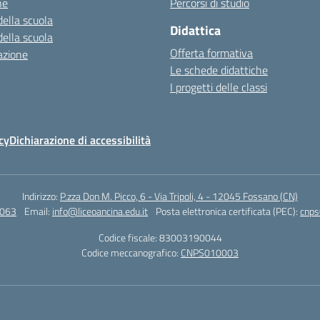
ne
Percorsi di studio
della scuola
Didattica
della scuola
Offerta formativa
azione
Le schede didattiche
I progetti delle classi
cy
Dichiarazione di accessibilità
Indirizzo:
P.zza Don M. Picco, 6 - Via Tripoli, 4 - 12045 Fossano (CN)
4063
Email:
info@liceoancina.edu.it
Posta elettronica certificata (PEC):
cnps
Codice fiscale: 83003190044
Codice meccanografico:
CNPS010003