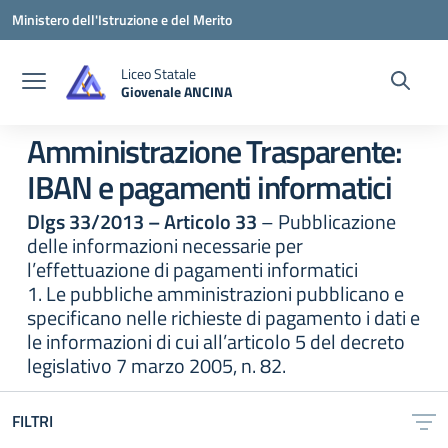
Vai ai contenuti
Vai al menu di navigazione
Vai al footer
Ministero dell'Istruzione e del Merito
Liceo Statale
Giovenale ANCINA
— Visita la pagina iniziale della scuola
Amministrazione Trasparente:
IBAN e pagamenti informatici
Dlgs 33/2013 – Articolo 33
– Pubblicazione
delle informazioni necessarie per
l’effettuazione di pagamenti informatici
1. Le pubbliche amministrazioni pubblicano e
specificano nelle richieste di pagamento i dati e
le informazioni di cui all’articolo 5 del decreto
legislativo 7 marzo 2005, n. 82.
FILTRI