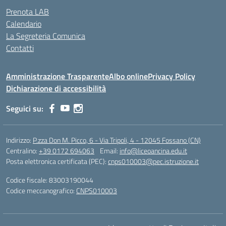
Prenota LAB
Calendario
La Segreteria Comunica
Contatti
Amministrazione Trasparente
Albo online
Privacy Policy
Dichiarazione di accessibilità
Seguici su:
Indirizzo:
P.zza Don M. Picco, 6 - Via Tripoli, 4 - 12045 Fossano (CN)
Centralino:
+39 0172 694063
Email:
info@liceoancina.edu.it
Posta elettronica certificata (PEC):
cnps010003@pec.istruzione.it
Codice fiscale: 83003190044
Codice meccanografico:
CNPS010003