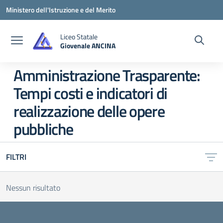
Vai ai contenuti
Vai al menu di navigazione
Vai al footer
Ministero dell'Istruzione e del Merito
Liceo Statale
Giovenale ANCINA
— Visita la pagina iniziale della scuola
Amministrazione Trasparente:
Tempi costi e indicatori di
realizzazione delle opere
pubbliche
FILTRI
Nessun risultato