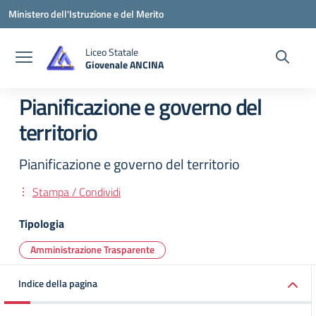
Vai ai contenuti
Vai al menu di navigazione
Vai al footer
Ministero dell'Istruzione e del Merito
Liceo Statale
Giovenale ANCINA
— Visita la pagina iniziale della scuola
Pianificazione e governo del
territorio
Pianificazione e governo del territorio
Stampa / Condividi
Tipologia
Amministrazione Trasparente
Indice della pagina