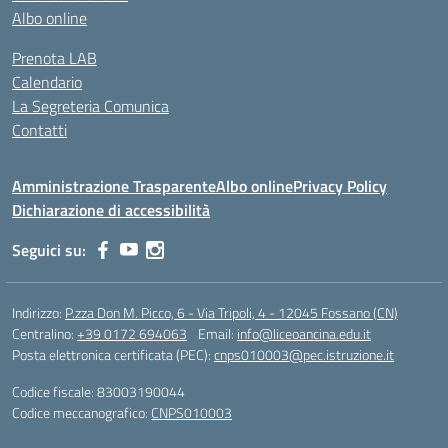
Albo online
Prenota LAB
Calendario
La Segreteria Comunica
Contatti
Amministrazione Trasparente
Albo online
Privacy Policy
Dichiarazione di accessibilità
Seguici su:
Indirizzo:
P.zza Don M. Picco, 6 - Via Tripoli, 4 - 12045 Fossano (CN)
Centralino:
+39 0172 694063
Email:
info@liceoancina.edu.it
Posta elettronica certificata (PEC):
cnps010003@pec.istruzione.it
Codice fiscale: 83003190044
Codice meccanografico:
CNPS010003