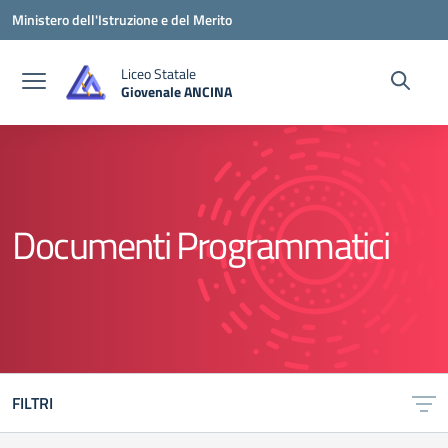
Vai ai contenuti
Vai al menu di navigazione
Vai al footer
Ministero dell'Istruzione e del Merito
Liceo Statale
Giovenale ANCINA
— Visita la pagina iniziale della scuola
Documenti Programmatici
FILTRI