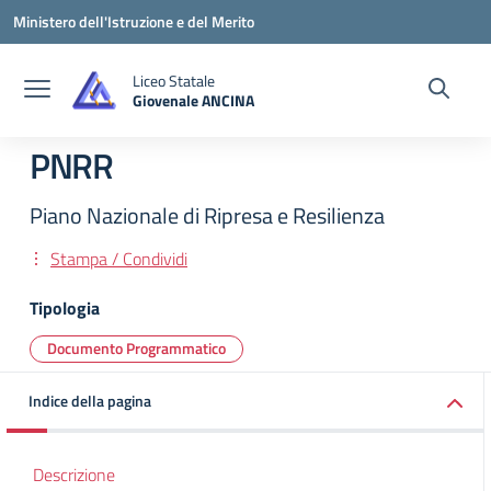
Vai ai contenuti
Vai al menu di navigazione
Vai al footer
Ministero dell'Istruzione e del Merito
Liceo Statale
Giovenale ANCINA
— Visita la pagina iniziale della scuola
PNRR
Piano Nazionale di Ripresa e Resilienza
Stampa / Condividi
Tipologia
Documento Programmatico
Indice della pagina
Descrizione