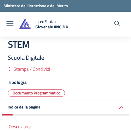
Vai ai contenuti
Vai al menu di navigazione
Vai al footer
Ministero dell'Istruzione e del Merito
Liceo Statale
Giovenale ANCINA
— Visita la pagina iniziale della scuola
STEM
Scuola Digitale
Stampa / Condividi
Tipologia
Documento Programmatico
Indice della pagina
Descrizione