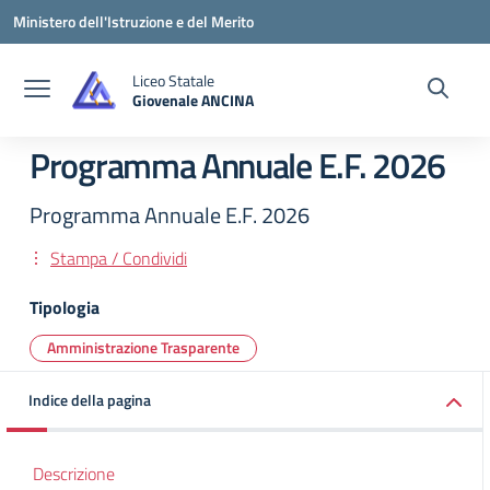
Vai ai contenuti
Vai al menu di navigazione
Vai al footer
Ministero dell'Istruzione e del Merito
Liceo Statale
Giovenale ANCINA
— Visita la pagina iniziale della scuola
Programma Annuale E.F. 2026
Programma Annuale E.F. 2026
Stampa / Condividi
Tipologia
Amministrazione Trasparente
Indice della pagina
Descrizione