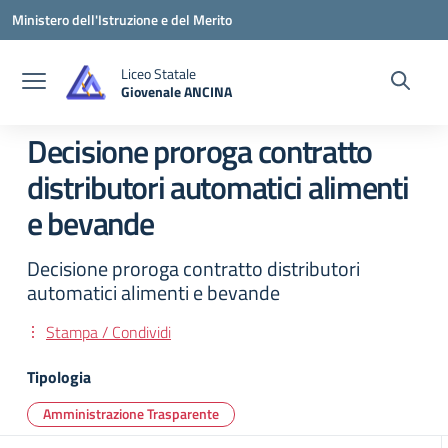
Vai ai contenuti
Vai al menu di navigazione
Vai al footer
Ministero dell'Istruzione e del Merito
Liceo Statale
Giovenale ANCINA
— Visita la pagina iniziale della scuola
Decisione proroga contratto
distributori automatici alimenti
e bevande
Decisione proroga contratto distributori
automatici alimenti e bevande
Stampa / Condividi
Tipologia
Amministrazione Trasparente