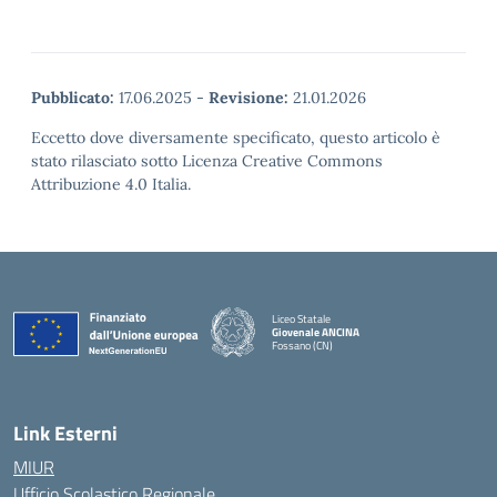
Pubblicato:
17.06.2025
-
Revisione:
21.01.2026
Eccetto dove diversamente specificato, questo articolo è
stato rilasciato sotto Licenza Creative Commons
Attribuzione 4.0 Italia.
Liceo Statale
Giovenale ANCINA
Fossano (CN)
— Visita la pagina iniziale della scuola
Link Esterni
MIUR
Ufficio Scolastico Regionale