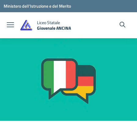
Vai ai contenuti
Vai al menu di navigazione
Vai al footer
Ministero dell'Istruzione e del Merito
Liceo Statale
Giovenale ANCINA
— Visita la pagina iniziale della scuola