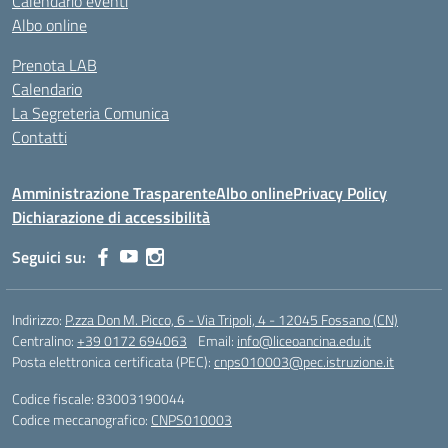
Calendario eventi
Albo online
Prenota LAB
Calendario
La Segreteria Comunica
Contatti
Amministrazione Trasparente
Albo online
Privacy Policy
Dichiarazione di accessibilità
Seguici su:
Indirizzo:
P.zza Don M. Picco, 6 - Via Tripoli, 4 - 12045 Fossano (CN)
Centralino:
+39 0172 694063
Email:
info@liceoancina.edu.it
Posta elettronica certificata (PEC):
cnps010003@pec.istruzione.it
Codice fiscale: 83003190044
Codice meccanografico:
CNPS010003