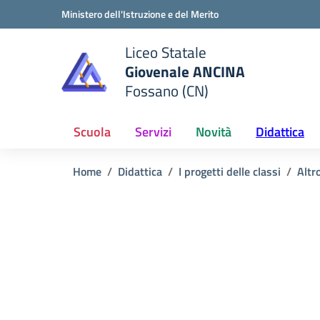
Vai ai contenuti
Vai al menu di navigazione
Vai al footer
Ministero dell'Istruzione e del Merito
Liceo Statale
Giovenale ANCINA
e della scuola
Fossano (CN)
— Visita la pagina iniziale del
Scuola
Servizi
Novità
Didattica
Home
Didattica
I progetti delle classi
Altr