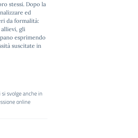
ro stessi. Dopo la
analizzare ed
eri da formalità:
llievi, gli
ecipano esprimendo
sità suscitate in
ri si svolge anche in
ussione online