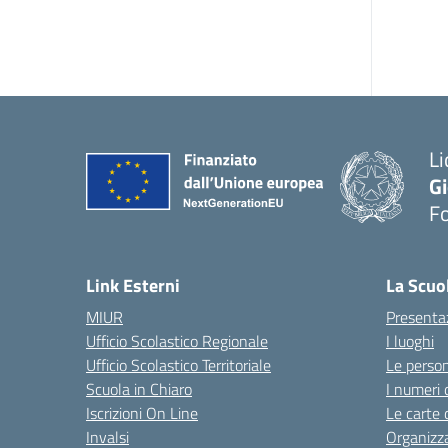
Li
G
F
— 
Link Esterni
La Scuo
MIUR
Presenta
Ufficio Scolastico Regionale
I luoghi
Ufficio Scolastico Territoriale
Le perso
Scuola in Chiaro
I numeri 
Iscrizioni On Line
Le carte 
Invalsi
Organizz