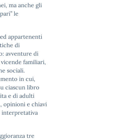
anei, ma anche gli
pari” le
 ed appartenenti
tiche di
o: avventure di
 vicende familiari,
e sociali.
omento in cui,
su ciascun libro
ita e di adulti
 opinioni e chiavi
a interpretativa
ggioranza tre