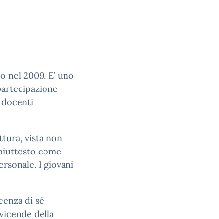
to nel 2009. E’ uno
 partecipazione
i docenti
ttura, vista non
piuttosto come
ersonale. I giovani
cenza di sé
 vicende della