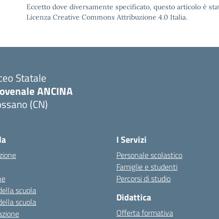
Eccetto dove diversamente specificato, questo articolo è stat
Licenza Creative Commons Attribuzione 4.0 Italia.
ceo Statale
iovenale ANCINA
ossano (CN)
Visita la pagina iniziale della scuola
la
I Servizi
zione
Personale scolastico
Famiglie e studenti
ne
Percorsi di studio
della scuola
Didattica
della scuola
Offerta formativa
azione