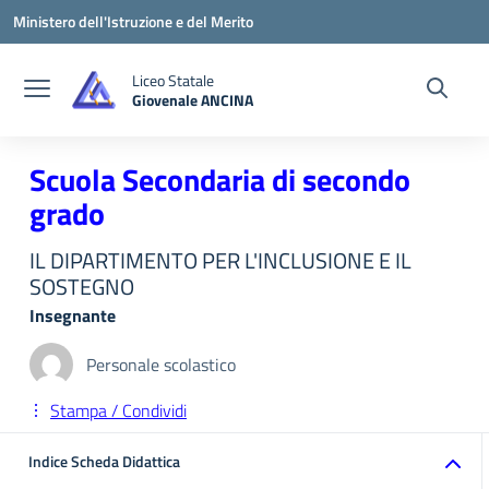
Vai ai contenuti
Vai al menu di navigazione
Vai al footer
Ministero dell'Istruzione e del Merito
Liceo Statale
Giovenale ANCINA
— Visita la pagina iniziale della scuola
Scuola Secondaria di secondo
grado
IL DIPARTIMENTO PER L'INCLUSIONE E IL
SOSTEGNO
Insegnante
Personale scolastico
Stampa / Condividi
Indice Scheda Didattica