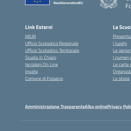
F
— 
Link Esterni
La Scuo
MIUR
Presenta
Ufficio Scolastico Regionale
I luoghi
Ufficio Scolastico Territoriale
Le perso
Scuola in Chiaro
I numeri 
Iscrizioni On Line
Le carte 
Invalsi
Organizz
Comune di Fossano
La storia
Amministrazione Trasparente
Albo online
Privacy Poli