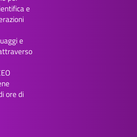
ientifica e
erazioni
guaggi e
attraverso
ICEO
ene
i ore di