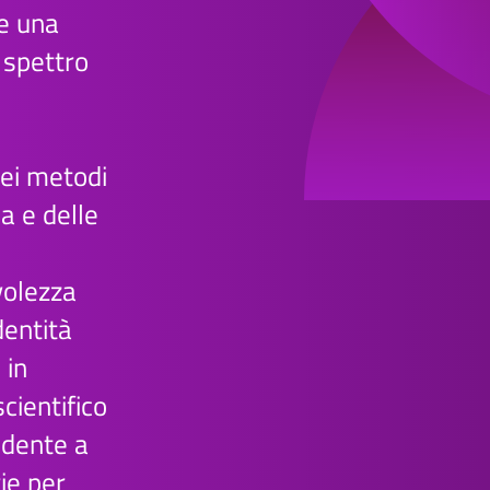
re una
 spettro
dei metodi
a e delle
volezza
dentità
 in
scientifico
tudente a
ie per