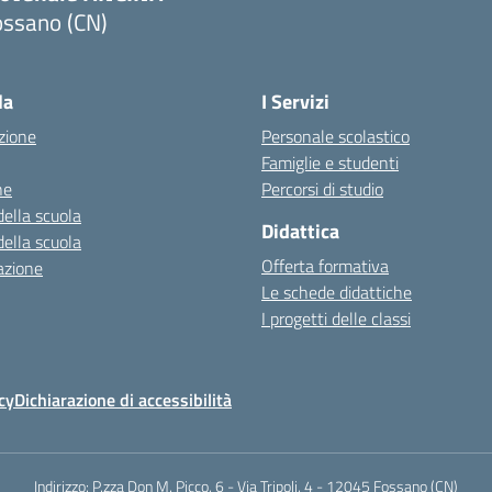
ossano (CN)
Visita la pagina iniziale della scuola
la
I Servizi
zione
Personale scolastico
Famiglie e studenti
ne
Percorsi di studio
della scuola
Didattica
della scuola
Offerta formativa
azione
Le schede didattiche
I progetti delle classi
cy
Dichiarazione di accessibilità
Indirizzo:
P.zza Don M. Picco, 6 - Via Tripoli, 4 - 12045 Fossano (CN)