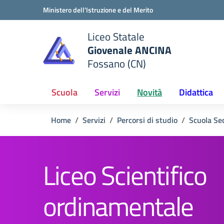
Vai ai contenuti
Vai al menu di navigazione
Vai al footer
Ministero dell'Istruzione e del Merito
Liceo Statale
Giovenale ANCINA
e della scuola
Fossano (CN)
— Visita la pagina iniziale del
Scuola
Servizi
Novità
Didattica
Home
Servizi
Percorsi di studio
Scuola Se
Liceo Scientifico
ordinamentale