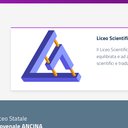
Liceo Scienti
Il Liceo Scientif
equilibrata e ad
scientifici e tra
ceo Statale
iovenale ANCINA