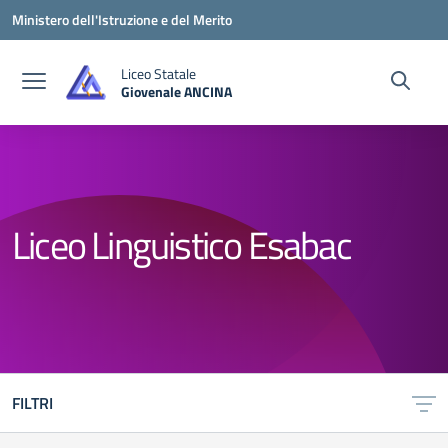
Vai ai contenuti
Vai al menu di navigazione
Vai al footer
Ministero dell'Istruzione e del Merito
Liceo Statale
Giovenale ANCINA
— Visita la pagina iniziale della scuola
Liceo Linguistico Esabac
FILTRI