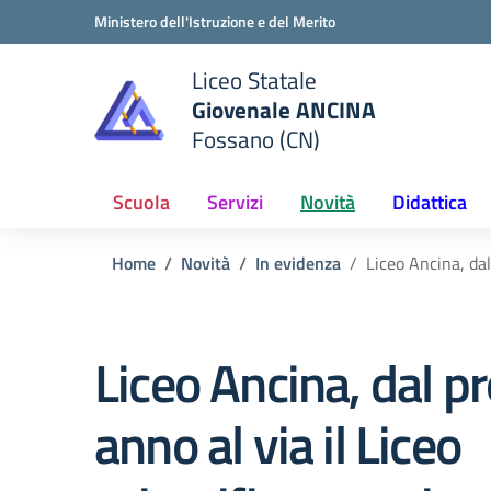
Vai ai contenuti
Vai al menu di navigazione
Vai al footer
Ministero dell'Istruzione e del Merito
Liceo Statale
Giovenale ANCINA
e della scuola
Fossano (CN)
— Visita la pagina iniziale del
Scuola
Servizi
Novità
Didattica
Home
Novità
In evidenza
Liceo Ancina, dal
Liceo Ancina, dal p
anno al via il Liceo