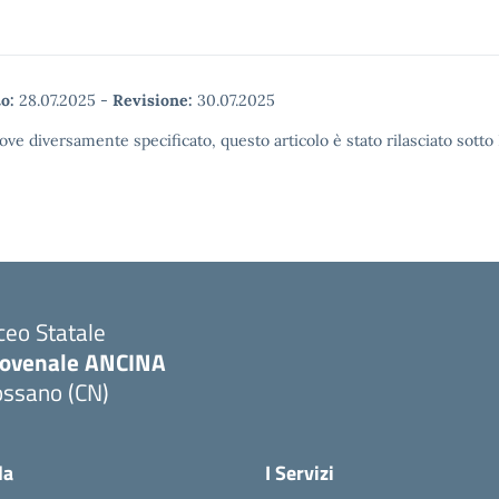
o:
28.07.2025
-
Revisione:
30.07.2025
ove diversamente specificato, questo articolo è stato rilasciato sott
ceo Statale
iovenale ANCINA
ossano (CN)
Visita la pagina iniziale della scuola
la
I Servizi