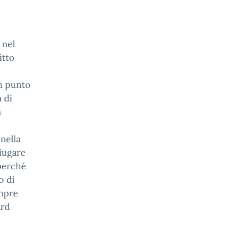
 nel
itto
un punto
 di
à
nella
niugare
 perché
o di
empre
ard