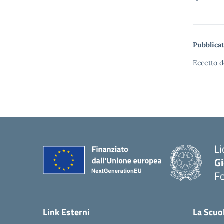
Pubblicat
Eccetto d
Li
G
F
— 
Link Esterni
La Scuo