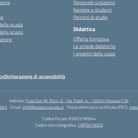
zione
Personale scolastico
Famiglie e studenti
ne
Percorsi di studio
della scuola
Didattica
della scuola
Offerta formativa
azione
Le schede didattiche
I progetti delle classi
cy
Dichiarazione di accessibilità
Indirizzo:
P.zza Don M. Picco, 6 - Via Tripoli, 4 - 12045 Fossano (CN)
4063
Email:
info@liceoancina.edu.it
Posta elettronica certificata (PEC):
cnps
Codice fiscale: 83003190044
Codice meccanografico:
CNPS010003