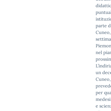
didatti
puntual
istituz
parte d
Cuneo, 
settima
Piemont
nel pia
prossim
L’indir
un dece
Cuneo, 
prevedo
per qua
medesim
e scien