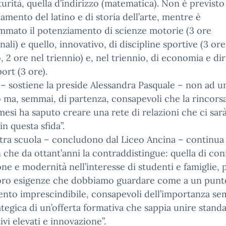
turità, quella d’indirizzo (matematica). Non è previsto
namento del latino e di storia dell’arte, mentre è
mmato il potenziamento di scienze motorie (3 ore
nali) e quello, innovativo, di discipline sportive (3 ore
, 2 ore nel triennio) e, nel triennio, di economia e dir
port (3 ore).
– sostiene la preside Alessandra Pasquale – non ad 
o ma, semmai, di partenza, consapevoli che la rincorsa
mesi ha saputo creare una rete di relazioni che ci sar
in questa sfida”.
tra scuola – concludono dal Liceo Ancina – continua 
 che da ottant’anni la contraddistingue: quella di co
one e modernità nell’interesse di studenti e famiglie,
loro esigenze che dobbiamo guardare come a un punt
ento imprescindibile, consapevoli dell’importanza s
ategica di un’offerta formativa che sappia unire stand
tivi elevati e innovazione”.