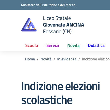
Vai ai contenuti
Vai al menu di navigazione
Vai al footer
Ministero dell'Istruzione e del Merito
Liceo Statale
Giovenale ANCINA
e della scuola
Fossano (CN)
— Visita la pagina iniziale del
Scuola
Servizi
Novità
Didattica
Home
Novità
In evidenza
Indizione elezion
Indizione elezioni
scolastiche