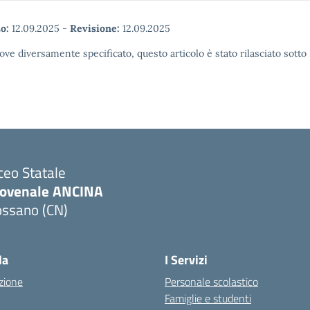
o:
12.09.2025
-
Revisione:
12.09.2025
ove diversamente specificato, questo articolo è stato rilasciato sott
ceo Statale
iovenale ANCINA
ossano (CN)
Visita la pagina iniziale della scuola
la
I Servizi
zione
Personale scolastico
Famiglie e studenti