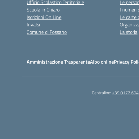
Ufficio Scolastico Territoriale
Le perso
Scuola in Chiaro
I numeri 
Iscrizioni On Line
Le carte 
Invalsi
Organizz
Comune di Fossano
La storia
Amministrazione Trasparente
Albo online
Privacy Poli
Centralino:
+39 0172 69