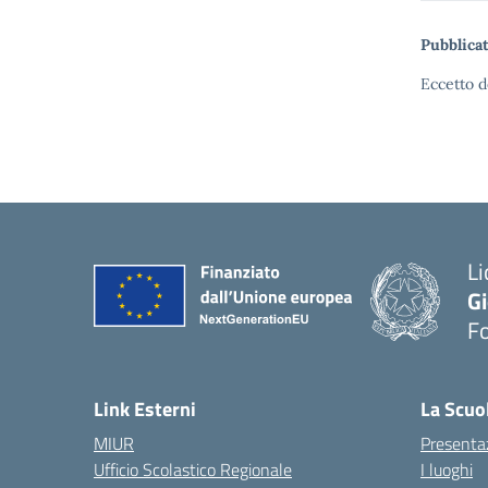
Pubblicat
Eccetto d
Li
G
F
— 
Link Esterni
La Scuo
MIUR
Presenta
Ufficio Scolastico Regionale
I luoghi