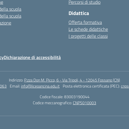
ne
Percorsi di studio
della scuola
Didattica
della scuola
Offerta formativa
azione
Le schede didattiche
I progetti delle classi
cy
Dichiarazione di accessibilità
Indirizzo:
P.zza Don M. Picco, 6 - Via Tripoli, 4 - 12045 Fossano (CN)
4063
Email:
info@liceoancina.edu.it
Posta elettronica certificata (PEC):
cnps
Codice fiscale: 83003190044
Codice meccanografico:
CNPS010003