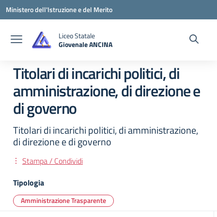
Vai ai contenuti
Vai al menu di navigazione
Vai al footer
Ministero dell'Istruzione e del Merito
Liceo Statale
Giovenale ANCINA
— Visita la pagina iniziale della scuola
Titolari di incarichi politici, di
amministrazione, di direzione e
di governo
Titolari di incarichi politici, di amministrazione,
di direzione e di governo
Stampa / Condividi
Tipologia
Amministrazione Trasparente