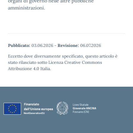
organi di governo nelle altre pubbliche
amministrazioni.
Pubblicato:
03.06.2026
-
Revisione:
06.07.2026
Eccetto dove diversamente specificato, questo articolo è
stato rilasciato sotto Licenza Creative Commons
Attribuzione 4.0 Italia.
Liceo Statale
Giovenale ANCINA
Fossano (CN)
— Visita la pagina iniziale della scuola