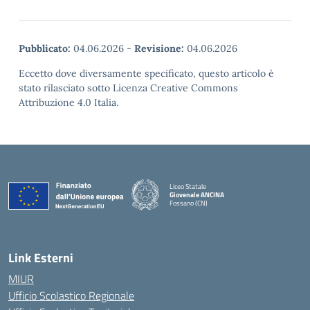
Pubblicato:
04.06.2026
-
Revisione:
04.06.2026
Eccetto dove diversamente specificato, questo articolo è
stato rilasciato sotto Licenza Creative Commons
Attribuzione 4.0 Italia.
Liceo Statale
Giovenale ANCINA
Fossano (CN)
— Visita la pagina iniziale della scuola
Link Esterni
MIUR
Ufficio Scolastico Regionale