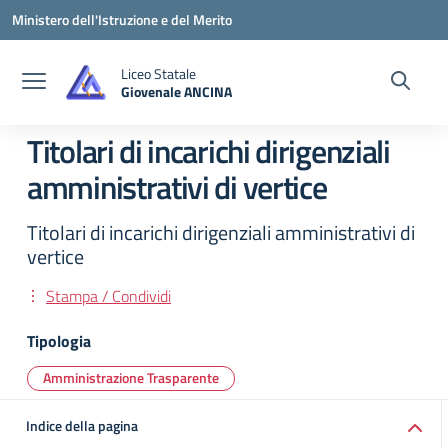
Vai ai contenuti
Vai al menu di navigazione
Vai al footer
Ministero dell'Istruzione e del Merito
Liceo Statale
Giovenale ANCINA
— Visita la pagina iniziale della scuola
Titolari di incarichi dirigenziali
amministrativi di vertice
Titolari di incarichi dirigenziali amministrativi di
vertice
Stampa / Condividi
Tipologia
Amministrazione Trasparente
Indice della pagina