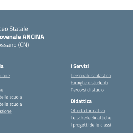
ceo Statale
iovenale ANCINA
ossano (CN)
Visita la pagina iniziale della scuola
la
I Servizi
zione
Personale scolastico
Famiglie e studenti
ne
Percorsi di studio
della scuola
Didattica
della scuola
Offerta formativa
azione
Le schede didattiche
I progetti delle classi