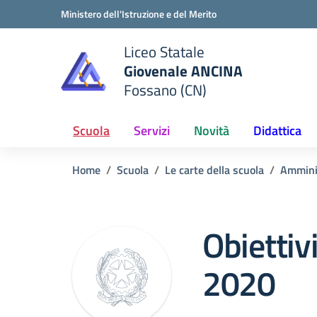
Vai ai contenuti
Vai al menu di navigazione
Vai al footer
Ministero dell'Istruzione e del Merito
Liceo Statale
Giovenale ANCINA
e della scuola
Fossano (CN)
— Visita la pagina iniziale del
Scuola
Servizi
Novità
Didattica
Home
Scuola
Le carte della scuola
Ammini
Obiettivi
2020