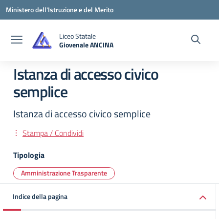
Vai ai contenuti
Vai al menu di navigazione
Vai al footer
Ministero dell'Istruzione e del Merito
Liceo Statale
Giovenale ANCINA
— Visita la pagina iniziale della scuola
Istanza di accesso civico
semplice
Istanza di accesso civico semplice
Stampa / Condividi
Tipologia
Amministrazione Trasparente
Indice della pagina