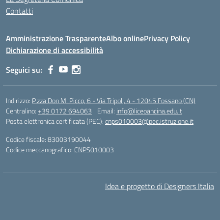
Contatti
Amministrazione Trasparente
Albo online
Privacy Policy
Dichiarazione di accessibilità
Seguici su:
Indirizzo:
P.zza Don M. Picco, 6 - Via Tripoli, 4 - 12045 Fossano (CN)
Centralino:
+39 0172 694063
Email:
info@liceoancina.edu.it
Posta elettronica certificata (PEC):
cnps010003@pec.istruzione.it
Codice fiscale: 83003190044
Codice meccanografico:
CNPS010003
Idea e progetto di Designers Italia