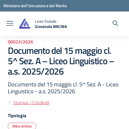
Vai ai contenuti
Vai al menu di navigazione
Vai al footer
Ministero dell'Istruzione e del Merito
Liceo Statale
Giovenale ANCINA
— Visita la pagina iniziale della scuola
00023/2026
Documento del 15 maggio cl.
5^ Sez. A – Liceo Linguistico –
a.s. 2025/2026
Documento del 15 maggio cl. 5^ Sez. A - Liceo
Linguistico - a.s. 2025/2026
Stampa / Condividi
Tipologia
Albo online