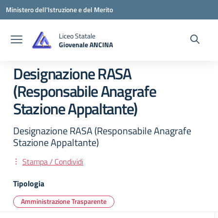
Vai ai contenuti
Vai al menu di navigazione
Vai al footer
Ministero dell'Istruzione e del Merito
Liceo Statale
Giovenale ANCINA
— Visita la pagina iniziale della scuola
Designazione RASA
(Responsabile Anagrafe
Stazione Appaltante)
Designazione RASA (Responsabile Anagrafe
Stazione Appaltante)
Stampa / Condividi
Tipologia
Amministrazione Trasparente