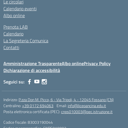
Le circolari
Calendario eventi
Albo online
Prenota LAB
Calendario
La Segreteria Comunica
Contatti
Amministrazione Trasparente
Albo online
Privacy Policy
Dichiarazione di accessibilità
Seguici su:
Indirizzo:
P.zza Don M. Picco, 6 - Via Tripoli, 4 - 12045 Fossano (CN)
Centralino:
+39 0172 694063
Email:
info@liceoancina.edu.it
Posta elettronica certificata (PEC):
cnps010003@pec.istruzione.it
Codice fiscale: 83003190044