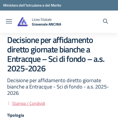
Vai ai contenuti
Vai al menu di navigazione
Vai al footer
Ministero dell'Istruzione e del Merito
Liceo Statale
Giovenale ANCINA
— Visita la pagina iniziale della scuola
Decisione per affidamento
diretto giornate bianche a
Entracque – Sci di fondo – a.s.
2025-2026
Decisione per affidamento diretto giornate
bianche a Entracque - Sci di fondo - a.s. 2025-
2026
Stampa / Condividi
Tipologia