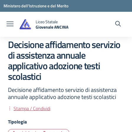
Vai ai contenuti
Vai al menu di navigazione
Vai al footer
Ministero dell'Istruzione e del Merito
Liceo Statale
Giovenale ANCINA
— Visita la pagina iniziale della scuola
Decisione affidamento servizio
di assistenza annuale
applicativo adozione testi
scolastici
Decisione affidamento servizio di assistenza
annuale applicativo adozione testi scolastici
Stampa / Condividi
Tipologia