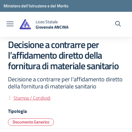
Vai ai contenuti
Vai al menu di navigazione
Vai al footer
Ministero dell'Istruzione e del Merito
Liceo Statale
Giovenale ANCINA
— Visita la pagina iniziale della scuola
Decisione a contrarre per
l’affidamento diretto della
fornitura di materiale sanitario
Decisione a contrarre per l’affidamento diretto
della fornitura di materiale sanitario
Stampa / Condividi
Tipologia
Documento Generico