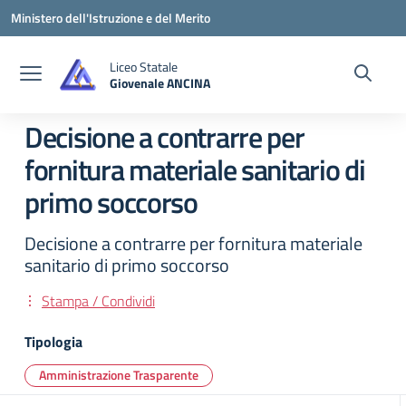
Vai ai contenuti
Vai al menu di navigazione
Vai al footer
Ministero dell'Istruzione e del Merito
Liceo Statale
Giovenale ANCINA
— Visita la pagina iniziale della scuola
Decisione a contrarre per
fornitura materiale sanitario di
primo soccorso
Decisione a contrarre per fornitura materiale
sanitario di primo soccorso
Stampa / Condividi
Tipologia
Amministrazione Trasparente