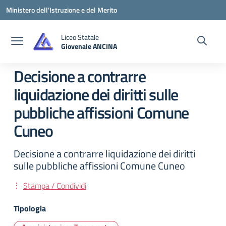
Vai ai contenuti
Vai al menu di navigazione
Vai al footer
Ministero dell'Istruzione e del Merito
Liceo Statale
Giovenale ANCINA
— Visita la pagina iniziale della scuola
Decisione a contrarre
liquidazione dei diritti sulle
pubbliche affissioni Comune
Cuneo
Decisione a contrarre liquidazione dei diritti
sulle pubbliche affissioni Comune Cuneo
Stampa / Condividi
Tipologia