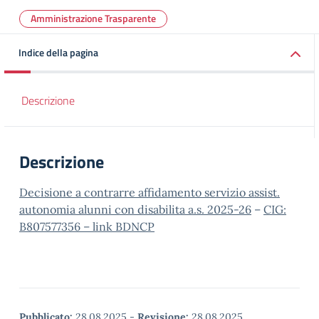
Amministrazione Trasparente
Indice della pagina
Descrizione
Descrizione
Decisione a contrarre affidamento servizio assist.
autonomia alunni con disabilita a.s. 2025-26
–
CIG:
B807577356 – link BDNCP
Pubblicato:
28.08.2025
-
Revisione:
28.08.2025