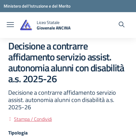
Vai ai contenuti
Vai al menu di navigazione
Vai al footer
Ministero dell'Istruzione e del Merito
Liceo Statale
Giovenale ANCINA
— Visita la pagina iniziale della scuola
Decisione a contrarre
affidamento servizio assist.
autonomia alunni con disabilità
a.s. 2025-26
Decisione a contrarre affidamento servizio
assist. autonomia alunni con disabilità a.s.
2025-26
Stampa / Condividi
Tipologia