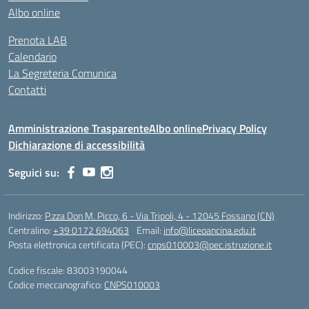
Albo online
Prenota LAB
Calendario
La Segreteria Comunica
Contatti
Amministrazione Trasparente
Albo online
Privacy Policy
Dichiarazione di accessibilità
Seguici su:
Indirizzo:
P.zza Don M. Picco, 6 - Via Tripoli, 4 - 12045 Fossano (CN)
Centralino:
+39 0172 694063
Email:
info@liceoancina.edu.it
Posta elettronica certificata (PEC):
cnps010003@pec.istruzione.it
Codice fiscale: 83003190044
Codice meccanografico:
CNPS010003