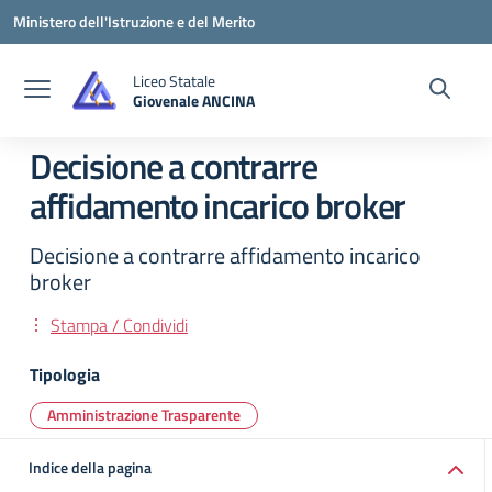
Vai ai contenuti
Vai al menu di navigazione
Vai al footer
Ministero dell'Istruzione e del Merito
Liceo Statale
Giovenale ANCINA
— Visita la pagina iniziale della scuola
Decisione a contrarre
affidamento incarico broker
Decisione a contrarre affidamento incarico
broker
Stampa / Condividi
Tipologia
Amministrazione Trasparente
Indice della pagina