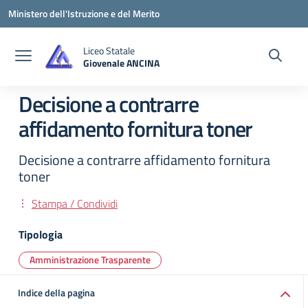
Vai ai contenuti
Vai al menu di navigazione
Vai al footer
Ministero dell'Istruzione e del Merito
Liceo Statale
Giovenale ANCINA
— Visita la pagina iniziale della scuola
Decisione a contrarre
affidamento fornitura toner
Decisione a contrarre affidamento fornitura
toner
Stampa / Condividi
Tipologia
Amministrazione Trasparente
Indice della pagina