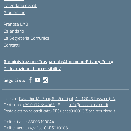
Calendario eventi
Albo online
Prenota LAB
Calendario
La Segreteria Comunica
Contatti
Amministrazione Trasparente
Albo online
Privacy Policy
Dichiarazione di accessibilità
Seguici su:
Indirizzo:
P.zza Don M. Picco, 6 - Via Tripoli, 4 - 12045 Fossano (CN)
Centralino:
+39 0172 694063
Email:
info@liceoancina.edu.it
Posta elettronica certificata (PEC):
cnps010003@pec.istruzione.it
Codice fiscale: 83003190044
Codice meccanografico:
CNPS010003