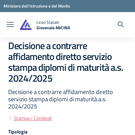
Vai ai contenuti
Vai al menu di navigazione
Vai al footer
Ministero dell'Istruzione e del Merito
Liceo Statale
Giovenale ANCINA
— Visita la pagina iniziale della scuola
Decisione a contrarre
affidamento diretto servizio
stampa diplomi di maturità a.s.
2024/2025
Decisione a contrarre affidamento diretto
servizio stampa diplomi di maturità a.s.
2024/2025
Stampa / Condividi
Tipologia